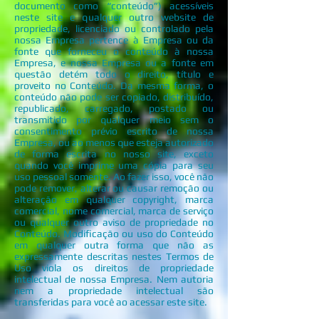
documento como “conteúdo”) acessíveis
neste site e qualquer outro website de
propriedade, licenciado ou controlado pela
nossa Empresa pertence à Empresa ou da
fonte que forneceu o conteúdo à nossa
Empresa, e nossa Empresa ou a fonte em
questão detém todo o direito, título e
proveito no Conteúdo. Da mesma forma, o
conteúdo não pode ser copiado, distribuído,
republicado, carregado, postado ou
transmitido por qualquer meio sem o
consentimento prévio escrito de nossa
Empresa, ou ao menos que esteja autorizado
de forma escrita no nosso site, exceto
quando você imprime uma cópia para seu
uso pessoal somente. Ao fazer isso, você não
pode remover, alterar ou causar remoção ou
alteração em qualquer copyright, marca
comercial, nome comercial, marca de serviço
ou qualquer outro aviso de propriedade no
Conteúdo. Modificação ou uso do Conteúdo
em qualquer outra forma que não as
expressamente descritas nestes Termos de
Uso viola os direitos de propriedade
intelectual de nossa Empresa. Nem autoria
nem a propriedade intelectual são
transferidas para você ao acessar este site.