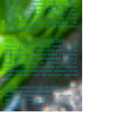
concorda em remediar toda e qualquer
perda, dano, julgamento, prêmios, custo,
despesas e honorários advogatícios das
Partes Isentas ligadas a violação. Você
também indenizará e isentará as Partes
Isentas de qualquer reivindicação de
terceiros resultante do uso da informação
contida neste site.
Marcas Registradas
Marcas e logos presentes neste site são
propriedade da Empresa ou da parte que as
disponibilizaram para a Empresa. A Empresa
e as partes que disponibilizaram marca e
logo detém todos os direitos sobre as
mesmas. Informação provida pelo usuário
Você não pode publicar enviar, apresentar ou
fazer conexão a esse site qualquer material
que:
você não tenha o direito de postar, incluindo
material de propriedade de terceiros;
defenda atividade ilegal ou discutir a
intenção de fazer algo ilegal;
seja vulgar, obsceno, pornográfico ou
indecente;
não diga respeito diretamente a este site;