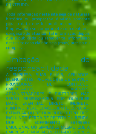
CONTEÚDO.
Toda informação neste site seja de natureza
histórica ou prospectiva é válida somente
para a data que foi publicada no site e a
Empresa não se compromete com nenhuma
obrigação de atualizar tal informação depois
que é publicada ou remover tal informação
deste site caso ela não seja (mais) precisa ou
completa.
Limitação de
responsabilidade
A EMPRESA, SUAS FILIAIS, AFILIADOS,
LICENCIANTES, PROVEDORES DE SERVIÇO,
PROVEDORES DE CONTEÚDO,
EMPREGADOS, AGENTES,
ADMINISTRADORES E DIRETORES NÃO
SERÃO RESPONSÁVEIS POR QUALQUER
DANO EVENTUAL, DIRETO, INDIRETO,
PUNITIVO, REAL, CONSEQUENTE, ESPECIAL,
EXEMPLAR OU DE QUALQUER OUTRO TIPO,
INCLUINDO PERDA DE RECEITA OU RENDA,
DOR E SOFRIMENTO, ESTRESSE
EMOCIONAL OU SIMILARES MESMO QUE A
EMPRESA TENHA ACONSELHADO SOBRE A