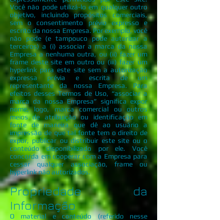
Você não pode utilizá-lo em qualquer outro
objetivo, incluindo propósitos comerciais,
sem o consentimento prévio expresso e
escrito da nossa Empresa. Por exemplo, você
não pode (e tampouco pode autorizar a
terceiros) a (i) associar a marca da nossa
Empresa a nenhuma outra, ou (ii) fazer um
frame deste site em outro ou (iii) fazer um
hyperlink para este site sem a autorização
expressa prévia e escrita de um
representante da nossa Empresa. Para
efeitos desses Termos de Uso, “associar a
marca da nossa Empresa” significa expor
nome, logo, marca comercial ou outros
meios de atribuição ou identificação em
fonte de maneira que dê ao usuário a
impressão de que tal fonte tem o direito de
expor, publicar ou distribuir este site ou o
conteúdo disponibilizado por ele. Você
concorda em cooperar com a Empresa para
cessar qualquer associação, frame ou
hyperlink não autorizados.
Propriedade da
Informação
O material e conteúdo (referido nesse