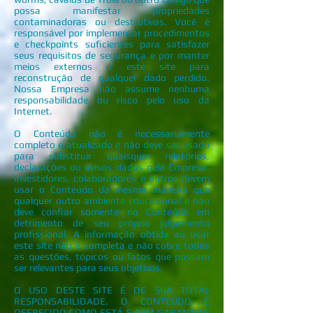
possa manifestar propriedades
contaminadoras ou destrutivas. Você é
responsável por implementar procedimentos
e checkpoints suficientes para satisfazer
seus requisitos de segurança e por manter
meios externos a este site para
reconstrução de qualquer dado perdido.
Nossa Empresa não assume nenhuma
responsabilidade ou risco pelo uso da
Internet.
O Conteúdo não é necessariamente
completo e atualizado e não deve ser usado
para substituir quaisquer relatórios,
declarações ou avisos dados pela Empresa.
Investidores, colaboradores e outros devem
usar o Conteúdo da mesma maneira que
qualquer outro ambiente educacional e não
deve confiar somente no Conteúdo em
detrimento de seu próprio julgamento
profissional. A informação obtida ao usar
este site não é completa e não cobre todas
as questões, tópicos ou fatos que possam
ser relevantes para seus objetivos.
O USO DESTE SITE É DE SUA TOTAL
RESPONSABILIDADE. O CONTEÚDO É
OFERECIDO COMO ESTÁ E SEM GARANTIAS