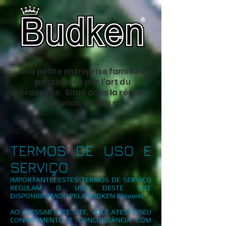
Une petite entreprise familiale
passionnée par l'art du
brassage. Situé dans la région
de Zurich, en Suisse.
TERMOS DE USO E
SERVIÇO
IMPORTANTE: ESTES TERMOS DE SERVIÇO
REGULAM O USO DESTE SITE
DISPONIBILIZADO PELA BUDKEN Brauerei.
AO ACESSAR ESTE SITE, VOCÊ ATESTA SEU
CONHECIMENTO E CONCORDÂNCIA COM