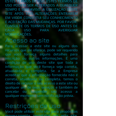
ESTES TERMOS DE USO. ESTES TERMOS DE
USO PODEM SER ALTERADOS A QUALQUER
TEMPO E SEM AVISO. A UTILIZAÇÃO DESTE
SITE APÓS TAIS ALTERAÇÕES ENTRAREM
EM VIGOR CONSTITUI SEU CONHECIMENTO
E ACEITAÇÃO DAS MUDANÇAS. POR FAVOR,
CONSULTE OS TERMOS DE USO ANTES DE
CADA USO PARA AVERIGUAR
MODIFICAÇÕES.
Acesso ao site
Para acessar a este site ou alguns dos
recursos que ele oferece, pode ser requerido
que você forneça alguns detalhes para
inscrição ou outras informações. É uma
condição de uso deste site que toda a
informação que você forneça seja correta,
atualizada e completa. Se a Empresa
acreditar que a informação fornecida não é
correta, atualizada ou completa, temos o
direito de recusar o seu acesso a este site ou
qualquer um de seus serviços e também de
cancelar ou suspender seu acesso a
qualquer momento sem notificação prévia.
Restrições de uso
Você pode utilizar este site para propósitos
expressamente permitidos por este site.