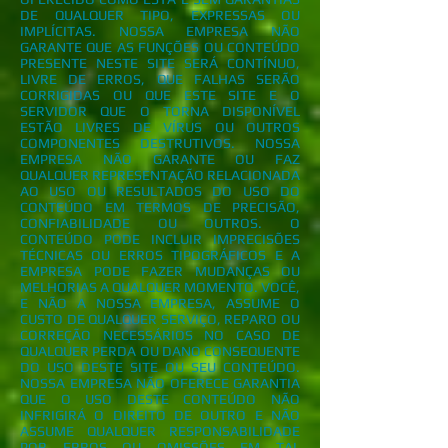
DE QUALQUER TIPO, EXPRESSAS OU
IMPLÍCITAS. NOSSA EMPRESA NÃO
GARANTE QUE AS FUNÇÕES OU CONTEÚDO
PRESENTE NESTE SITE SERÁ CONTÍNUO,
LIVRE DE ERROS, QUE FALHAS SERÃO
CORRIGIDAS OU QUE ESTE SITE E O
SERVIDOR QUE O TORNA DISPONÍVEL
ESTÃO LIVRES DE VÍRUS OU OUTROS
COMPONENTES DESTRUTIVOS. NOSSA
EMPRESA NÃO GARANTE OU FAZ
QUALQUER REPRESENTAÇÃO RELACIONADA
AO USO OU RESULTADOS DO USO DO
CONTEÚDO EM TERMOS DE PRECISÃO,
CONFIABILIDADE OU OUTROS. O
CONTEÚDO PODE INCLUIR IMPRECISÕES
TÉCNICAS OU ERROS TIPOGRÁFICOS E A
EMPRESA PODE FAZER MUDANÇAS OU
MELHORIAS A QUALQUER MOMENTO. VOCÊ,
E NÃO A NOSSA EMPRESA, ASSUME O
CUSTO DE QUALQUER SERVIÇO, REPARO OU
CORREÇÃO NECESSÁRIOS NO CASO DE
QUALQUER PERDA OU DANO CONSEQUENTE
DO USO DESTE SITE OU SEU CONTEÚDO.
NOSSA EMPRESA NÃO OFERECE GARANTIA
QUE O USO DESTE CONTEÚDO NÃO
INFRIGIRÁ O DIREITO DE OUTRO E NÃO
ASSUME QUALQUER RESPONSABILIDADE
POR ERROS OU OMISSÕES EM TAL