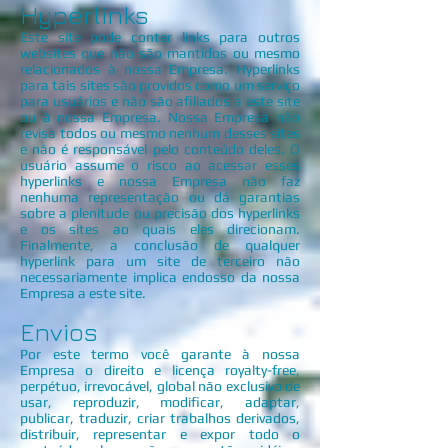
Hyperlinks
Este site pode conter links para outros
websites que não são mantidos ou mesmo
relacionados à nossa Empresa. Hyperlinks
para tais sites são providos como um serviço
para usuários e não são afiliados a este site
ou à nossa Empresa. Nossa Empresa não
revisa todos ou mesmo nenhum desses sites
e não é responsável pelo conteúdo deles. O
usuário assume o risco ao acessar esses
hyperlinks e nossa Empresa não faz
nenhuma representação ou dá garantias
sobre a plenitude ou precisão dos hyperlinks
e os sites ao quais eles direcionam.
Finalmente, a conclusão de qualquer
hyperlink para um site de terceiro não
necessariamente implica endosso da nossa
Empresa a este site.
Envios
Por este termo você garante à nossa
Empresa o direito e licença royalty-free,
perpétuo, irrevocável, global não exclusivo de
usar, reproduzir, modificar, adaptar,
publicar, traduzir, criar trabalhos derivados,
distribuir, representar e expor todo o