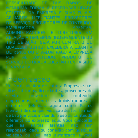
POSSIBILIDADE DE TAIS DANOS. DE
NENHUMA FORMA A RESPONSABILIDADE
COLETIVA DA EMPRESA E SUAS FILIAIS,
AFILIADOS, LICENCIANTES, PROVEDORES
DE SERVIÇO, PROVEDORES DE CONTEÚDO,
EMPREGADOS, AGENTES,
ADMINISTRADORES E DIRETORES EM
RELAÇÃO A TERCEIROS (INDEPENDENTE DO
TIPO DE AÇÃO, SEJA POR CONTRATO OU
QUALQUER OUTRO) EXCEDERÁ A QUANTIA
DE R$100 OU O VALOR PAGO À EMPRESA
POR TAL CONTEÚDO, PRODUTO OU
SERVIÇO DO QUAL A QUESTÃO TENHA SIDO
LEVANTADA.
Indenização
Você vai indenizar e isentar a Empresa, suas
filiais, afiliados, licenciantes, provedores de
serviço, provedores de conteúdo,
empregados, agentes, administradores e
diretores (referidas agora como Partes
Isentas) de qualquer violação destes Termos
de Uso por você, incluindo o uso do Conteúdo
diferente do expresso aqui. Você concorda
que as Partes Isentas não têm
responsabilidade ou conexão com qualquer
violação ou uso não autorizado e você