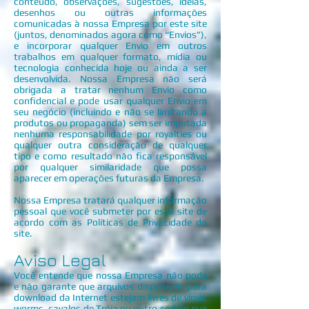
conteúdo, observações, sugestões, idéias,
desenhos ou outras informações
comunicadas à nossa Empresa por este site
(juntos, denominados agora como “Envios”),
e incorporar qualquer Envio em outros
trabalhos em qualquer formato, mídia ou
tecnologia conhecida hoje ou ainda a ser
desenvolvida. Nossa Empresa não será
obrigada a tratar nenhum Envio como
confidencial e pode usar qualquer Envio em
seu negócio (incluindo e não se limitando a
produtos ou propaganda) sem ser imputada
nenhuma responsabilidade por royalties ou
qualquer outra consideração de qualquer
tipo e como resultado não fica responsável
por qualquer similaridade que possa
aparecer em operações futuras da Empresa.
Nossa Empresa tratará qualquer informação
pessoal que você submeter por esse site de
acordo com as Políticas de Privacidade do
site.
Aviso Legal
Você entende que nossa Empresa não pode
e não garante que arquivos disponíveis para
download da Internet estejam livres de vírus,
worms, cavalos de Tróia ou outro código que