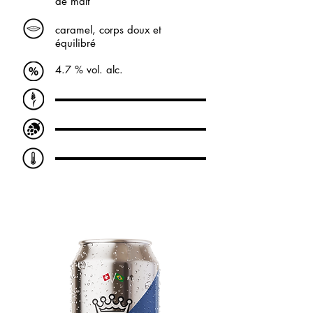
de malt
caramel, corps doux et
équilibré
4.7 % vol. alc.