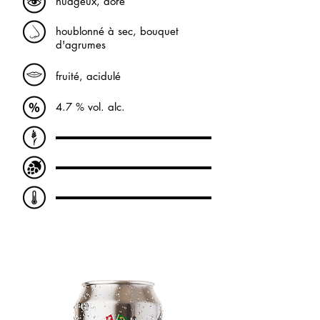
nuageux, doré
houblonné à sec, bouquet
d'agrumes
fruité, acidulé
4.7 % vol. alc.