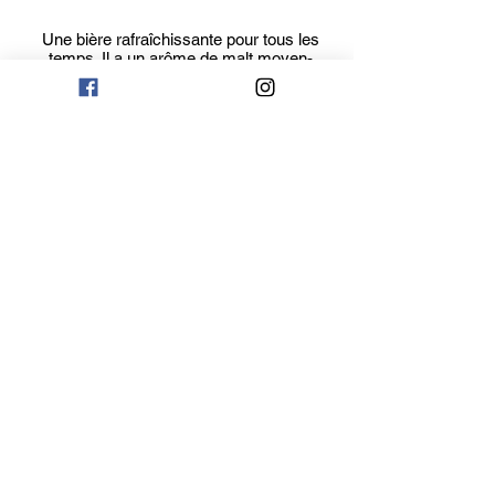
Une bière rafraîchissante pour tous les
temps. Il a un arôme de malt moyen-
faible, une couleur dorée, une saveur
sèche et croquante et une mousse
crémeuse dans un corps léger et facile
à boire. Une boisson parfaite à déguster
entre amis en toutes occasions.
limpide, doré
notes douces d'agrumes et de
fleurs
léger, pétillant, doux
4.7 % vol. alc.